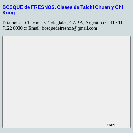
Saltar
BOSQUE de FRESNOS. Clases de Taichi Chuan y Chi
al
Kung
contenido
Estamos en Chacarita y Colegiales, CABA, Argentina ::: TE: 11
7122 8030 ::: Email:
bosquedefresnos@gmail.com
Menú