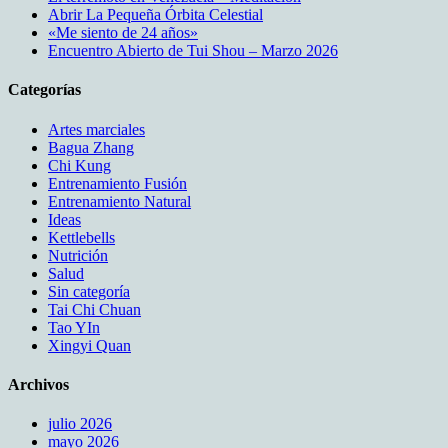
Abrir La Pequeña Órbita Celestial
«Me siento de 24 años»
Encuentro Abierto de Tui Shou – Marzo 2026
Categorías
Artes marciales
Bagua Zhang
Chi Kung
Entrenamiento Fusión
Entrenamiento Natural
Ideas
Kettlebells
Nutrición
Salud
Sin categoría
Tai Chi Chuan
Tao YIn
Xingyi Quan
Archivos
julio 2026
mayo 2026