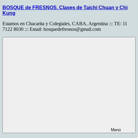
Saltar
BOSQUE de FRESNOS. Clases de Taichi Chuan y Chi
al
Kung
contenido
Estamos en Chacarita y Colegiales, CABA, Argentina ::: TE: 11
7122 8030 ::: Email:
bosquedefresnos@gmail.com
Menú