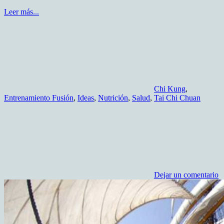
Leer más...
Chi Kung
,
Entrenamiento Fusión
,
Ideas
,
Nutrición
,
Salud
,
Tai Chi Chuan
Dejar un comentario