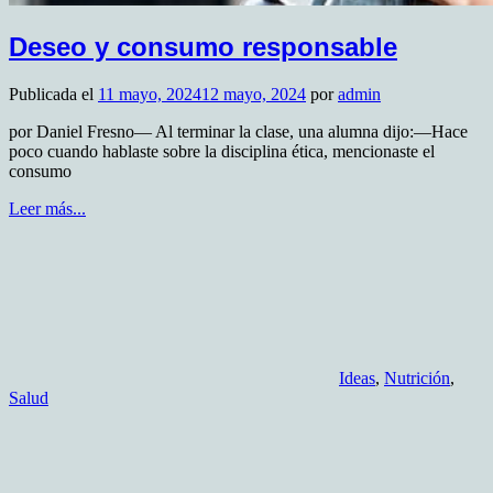
Deseo y consumo responsable
Publicada el
11 mayo, 2024
12 mayo, 2024
por
admin
por Daniel Fresno— Al terminar la clase, una alumna dijo:—Hace
poco cuando hablaste sobre la disciplina ética, mencionaste el
consumo
Leer más...
Ideas
,
Nutrición
,
Salud