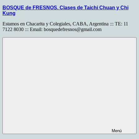
Saltar
BOSQUE de FRESNOS. Clases de Taichi Chuan y Chi
al
Kung
contenido
Estamos en Chacarita y Colegiales, CABA, Argentina ::: TE: 11
7122 8030 ::: Email:
bosquedefresnos@gmail.com
Menú