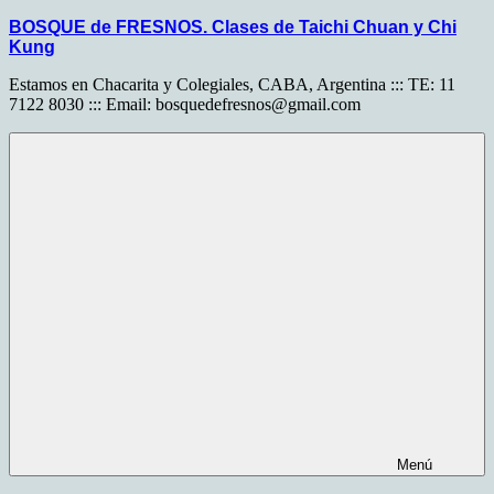
Saltar
BOSQUE de FRESNOS. Clases de Taichi Chuan y Chi
al
Kung
contenido
Estamos en Chacarita y Colegiales, CABA, Argentina ::: TE: 11
7122 8030 ::: Email:
bosquedefresnos@gmail.com
Menú